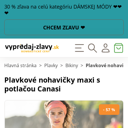
30 % zľava na celú kategóriu DÁMSKEJ MÓDY ❤❤
❤
CHCEM ZĽAVU ❤
Hlavná stránka
>
Plavky
>
Bikiny
>
Plavkové nohavičk
Plavkové nohavičky maxi s
potlačou Canasi
- 57 %