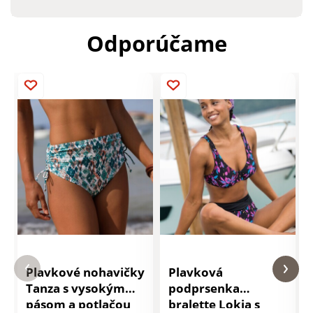
Odporúčame
Plavkové nohavičky
Plavková
Tanza s vysokým
podprsenka
pásom a potlačou
bralette Lokia s