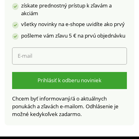
laboratórnym testom
výrobky, ktoré boli
získate prednostný prístup k zľavám a
na široké spektrum
podrobené
akciám
škodlivých látok a
laboratórnym testom
výrobok je bezpečný
na široké spektrum
všetky novinky na e-shope uvidíte ako prvý
nad rámec platných
škodlivých látok a
pošleme vám zľavu 5 € na prvú objednávku
noriem. Možno prať v
výrobok je bezpečný
práčke. Po každom
nad rámec platných
použití odporúčame
noriem. Možno prať v
E-mail
vypláchať v čistej
práčke.
vode. Odolné voči
morskej vode a
chlóru, vhodné na
Prihlásiť k odberu noviniek
pláž aj do bazéna.
Chcem byť informovaný/á o aktuálnych
ponukách a zľavách e-mailom. Odhlásenie je
možné kedykoľvek zadarmo.