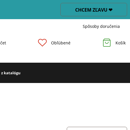
CHCEM ZĽAVU ❤
Spôsoby doručenia
čet
Obľúbené
Košík
 z katalógu