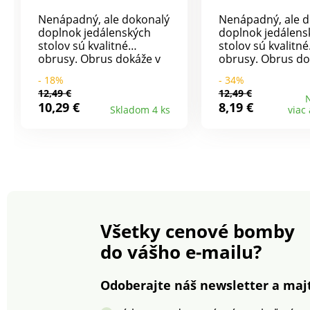
Nenápadný, ale dokonalý
Nenápadný, ale d
doplnok jedálenských
doplnok jedálens
stolov sú kvalitné
stolov sú kvalitné
obrusy. Obrus dokáže v
obrusy. Obrus do
miestnosti majstrovsky
miestnosti majst
- 18%
- 34%
čarovať s atmosférou a
čarovať s atmosf
12,49 €
12,49 €
jedlo hneď chutí ešte
jedlo hneď chutí 
N
10,29 €
8,19 €
Skladom 4 ks
viac
lepšie. Na výber zo 7
lepšie. Na výber z
farieb.Materiál kvalitný
farieb. Materiál kvalitný
100% polyester.
100% polyester.
Rozmery: 140x200cm.
Všetky cenové bomby
do vášho e-mailu?
Odoberajte náš newsletter a majt