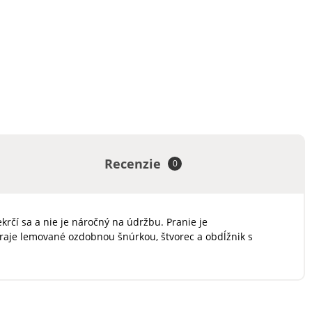
Recenzie
0
rčí sa a nie je náročný na údržbu. Pranie je
kraje lemované ozdobnou šnúrkou, štvorec a obdĺžnik s