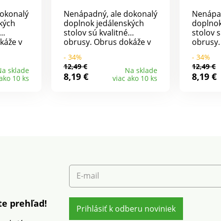
okonalý
Nenápadný, ale dokonalý
Nenápad
kých
doplnok jedálenských
doplnok
stolov sú kvalitné
stolov s
káže v
obrusy. Obrus dokáže v
obrusy.
rovsky
miestnosti majstrovsky
miestno
- 34%
- 34%
érou a
čarovať s atmosférou a
čarovať
12,49 €
12,49 €
ešte
jedlo hneď chutí ešte
jedlo h
a sklade
Na sklade
8,19 €
8,19 €
 ako 10 ks
viac ako 10 ks
o 7
lepšie. Na výber zo 7
lepšie. 
farieb.Materiál kvalitný
farieb.M
100% polyester.
100% po
Rozmery: 140 x 200 cm.
Rozmery: 140 x 200 cm.
Rozmery
E-mail
e prehľad!
Prihlásiť k odberu noviniek