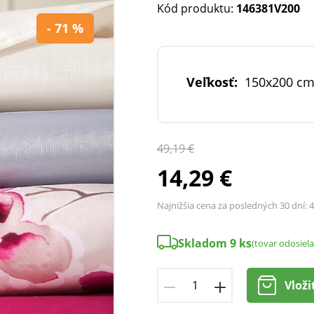
Kód produktu:
146381V200
- 71 %
Veľkosť:
150x200 c
49,19 €
14,29 €
Najnižšia cena za posledných 30 dní:
4
Skladom 9 ks
(tovar odosiel
Vloži