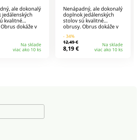
ný, ale dokonalý
Nenápadný, ale dokonalý
 jedálenských
doplnok jedálenských
ú kvalitné
stolov sú kvalitné
 Obrus dokáže v
obrusy. Obrus dokáže v
sti majstrovsky
miestnosti majstrovsky
- 34%
 s atmosférou a
čarovať s atmosférou a
12,49 €
neď chutí ešte
jedlo hneď chutí ešte
Na sklade
Na sklade
8,19 €
viac ako 10 ks
viac ako 10 ks
Na výber zo 7
lepšie. Na výber zo 7
ateriál kvalitný
farieb.Materiál kvalitný
lyester.
100% polyester.
: 140 x 200 cm.
Rozmery: 140 x 200 cm.