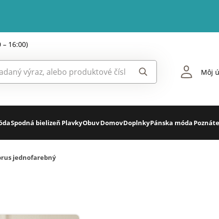
0 – 16:00)
Môj ú
óda
Spodná bielizeň
Plavky
Obuv
Domov
Doplnky
Pánska móda
Poznáte
rus jednofarebný