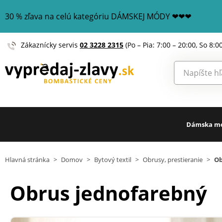
30 % zľava na celú kategóriu DÁMSKEJ MÓDY ❤❤❤
Zákaznícky servis
02 3228 2315
(Po – Pia: 7:00 – 20:00, So 8:0
Dámska m
Hlavná stránka
>
Domov
>
Bytový textil
>
Obrusy, prestieranie
>
Ob
Obrus jednofarebný