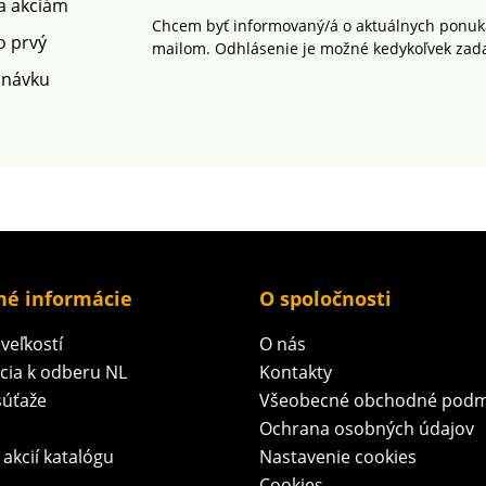
 a akciám
Chcem byť informovaný/á o aktuálnych ponuká
o prvý
mailom. Odhlásenie je možné kedykoľvek zad
dnávku
né informácie
O spoločnosti
veľkostí
O nás
ácia k odberu NL
Kontakty
súťaže
Všeobecné obchodné podm
Ochrana osobných údajov
 akcií katalógu
Nastavenie cookies
Cookies