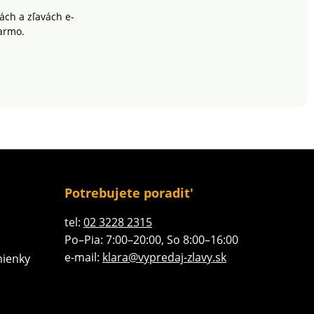
ch a zľavách e-
armo.
Potrebujete poradit'
tel:
02 3228 2315
Po–Pia: 7:00–20:00, So 8:00–16:00
e-mail:
klara@vypredaj-zlavy.sk
ienky