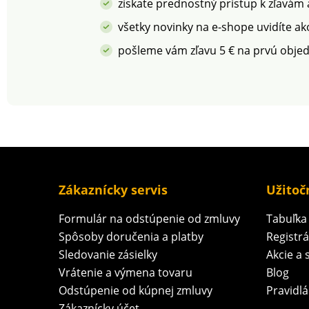
získate prednostný prístup k zľavám
všetky novinky na e-shope uvidíte ak
pošleme vám zľavu 5 € na prvú obje
Zákaznícky servis
Užitoč
Formulár na odstúpenie od zmluvy
Tabuľka 
Spôsoby doručenia a platby
Registr
Sledovanie zásielky
Akcie a 
Vrátenie a výmena tovaru
Blog
Odstúpenie od kúpnej zmluvy
Pravidlá
Zákaznícky účet