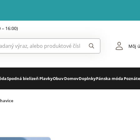
0 – 16:00)
Môj ú
óda
Spodná bielizeň
Plavky
Obuv
Domov
Doplnky
Pánska móda
Poznáte
havice