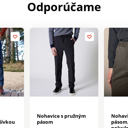
Odporúčame
Nohavice s pružným
Nohavi
šívkou
pásom
pásom,
polyvl