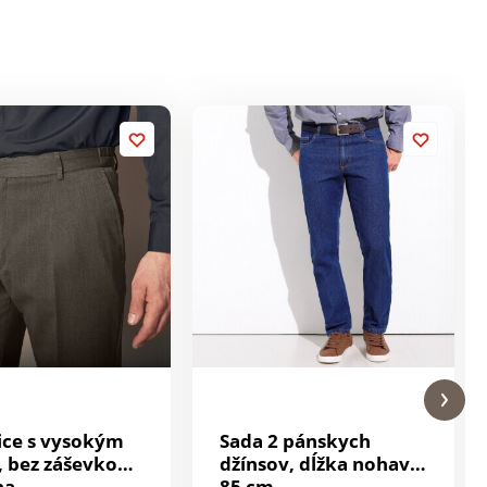
ce s vysokým
Sada 2 pánskych
 bez záševkov,
džínsov, dĺžka nohavíc
na
85 cm