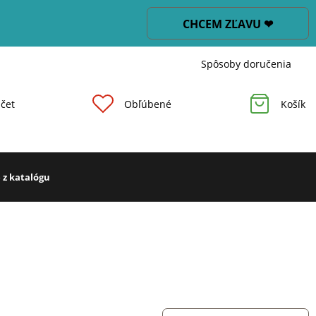
CHCEM ZĽAVU ❤
Spôsoby doručenia
čet
Obľúbené
Košík
 z katalógu