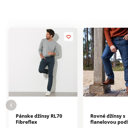
Pánske džínsy RL70
Rovné džínsy s
Fibreflex
flanelovou pod