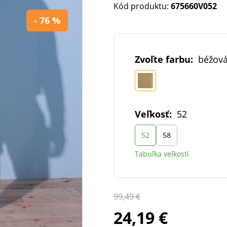
Kód produktu:
675660V052
- 76 %
Zvoľte farbu:
béžov
Veľkosť:
52
52
58
Tabuľka veľkostí
99,49 €
24,19 €