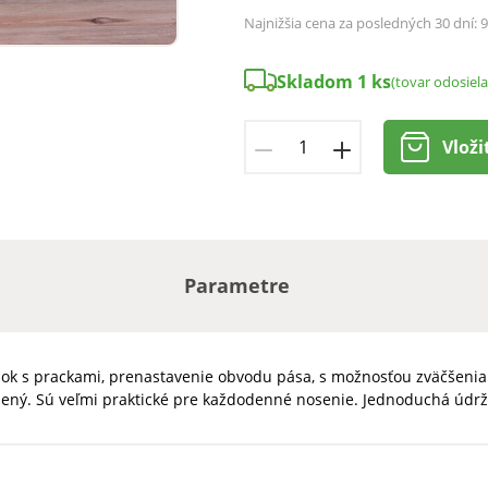
Najnižšia cena za posledných 30 dní:
9
Skladom 1 ks
(tovar odosiel
Vloži
Parametre
sok s prackami, prenastavenie obvodu pása, s možnosťou zväčšenia 
ený. Sú veľmi praktické pre každodenné nosenie. Jednoduchá údržba