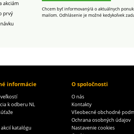
v práčke
 a akciám
na nízk
Chcem byť informovaný/á o aktuálnych ponuká
o prvý
mailom. Odhlásenie je možné kedykoľvek zad
dnávku
né informácie
O spoločnosti
veľkostí
O nás
ácia k odberu NL
Kontakty
súťaže
Všeobecné obchodné podm
Ochrana osobných údajov
 akcií katalógu
Nastavenie cookies