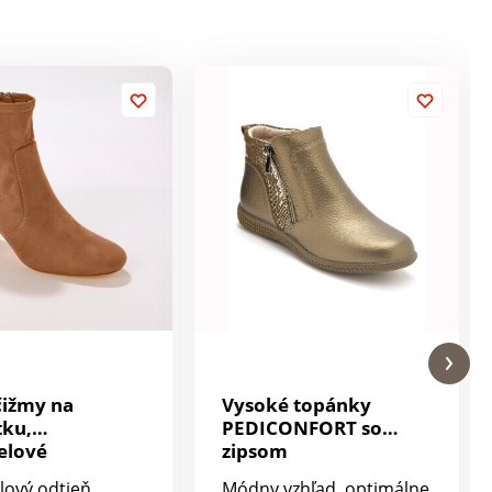
čižmy na
Vysoké topánky
tku,
PEDICONFORT so
elové
zipsom
ový odtieň,
Módny vzhľad, optimálne