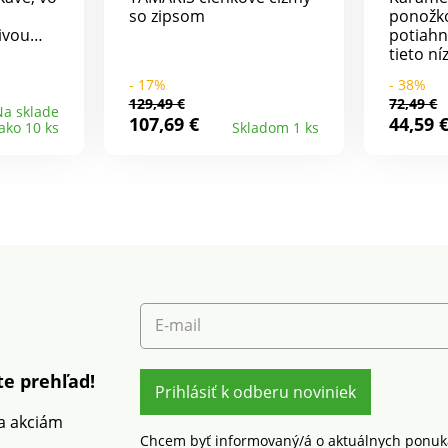
so zipsom
ponožko
jivou
potiahn
tieto ní
topánky
absolút
- 17%
- 38%
elej
Jedineč
129,49 €
72,49 €
ránia
Pružná 
a sklade
107,69 €
44,59 
 ako 10 ks
Skladom 1 ks
dom a
ponožko
ipsu do
vnútorn
e -
zledený
rovať!
rýchle 
vaná
opätok.
istotu
potiahn
Odpor
impreg
na och
škvrnam
E-mail
e prehľad!
Prihlásiť k odberu noviniek
 a akciám
Chcem byť informovaný/á o aktuálnych ponuká