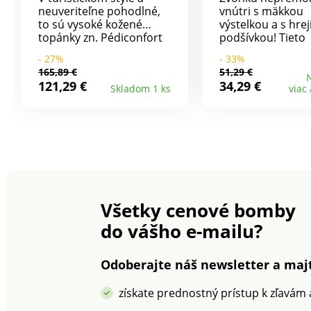
neuveriteľne pohodlné,
vnútri s mäkkou
to sú vysoké kožené
výstelkou a s hre
topánky zn. Pédiconfort
podšívkou! Tieto
priam stvorená na zimné
prešívané zimné 
- 27%
- 33%
obdobie. Hrejivé a
s lemovaním z um
165,89 €
51,29 €
nepriepustné, vhodné
kožušiny Vás och
N
121,29 €
34,29 €
Skladom 1 ks
viac
do každého počasia.
pred mrazom, ľa
Nepremokavý kožený
snehom. Vďaka z
zvršok zostane pružný a
nich ľahko vkĺznet
priedušný vďaka
nemusíte ich šnu
technológii Sympatex.
Robustná profilo
Celé podšité syntetickou
podošva zaisťuje 
kožušinou. Vyberateľná
pri chôdzi.
mäkká stielka
Aérosemelle. Odolné
Všetky cenové bomby
šnúrky vložené v
kovových očkách.
do vášho e-mailu?
Úpletový lem. Vhodné aj
pre citlivé chodidlá.
Vzorovaná protišmyková
Odoberajte náš newsletter a majt
podrážka. Vašu novú
obuv môžete ošetriť
získate prednostný prístup k zľavám
trochou toaletného