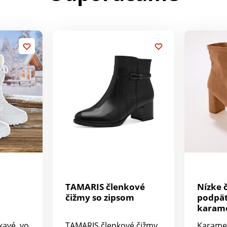
h
TAMARIS členkové
Nízke 
čižmy so zipsom
podpä
karam
avé, vo
TAMARIS členkové čižmy
Karamel