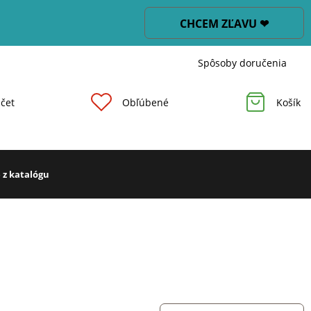
CHCEM ZĽAVU ❤
Spôsoby doručenia
čet
Obľúbené
Košík
 z katalógu