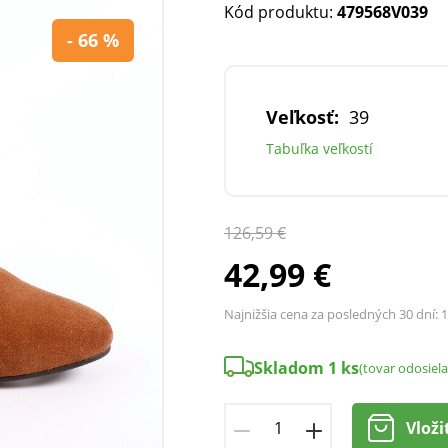
Kód produktu:
479568V039
- 66 %
Veľkosť:
39
Tabuľka veľkostí
126,59 €
42,99 €
Najnižšia cena za posledných 30 dní:
1
Skladom 1 ks
(tovar odosiel
Vloži