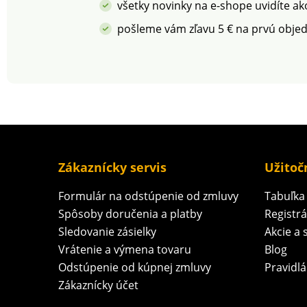
mlieka naneseného na
všetky novinky na e-shope uvidíte ak
vatovom tampóne,
pošleme vám zľavu 5 € na prvú obje
dbajte aj na
impregnáciu.
Zákaznícky servis
Užitoč
Formulár na odstúpenie od zmluvy
Tabuľka 
Spôsoby doručenia a platby
Registr
Sledovanie zásielky
Akcie a 
Vrátenie a výmena tovaru
Blog
Odstúpenie od kúpnej zmluvy
Pravidlá
Zákaznícky účet