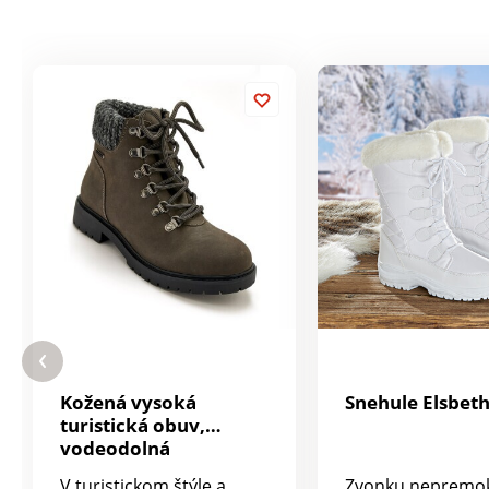
Kožená vysoká
Snehule Elsbet
turistická obuv,
vodeodolná
V turistickom štýle a
Zvonku nepremok