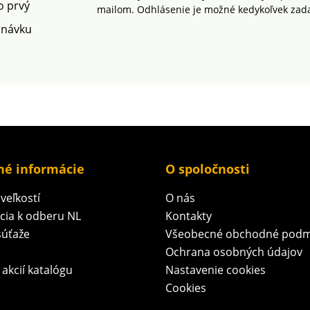
o prvý
mailom. Odhlásenie je možné kedykoľvek zad
dnávku
né informácie
O spoločnosti
veľkostí
O nás
ácia k odberu NL
Kontakty
súťaže
Všeobecné obchodné podm
Ochrana osobných údajov
 akcií katalógu
Nastavenie cookies
Cookies