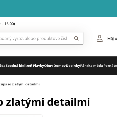
0 – 16:00)
Môj ú
óda
Spodná bielizeň
Plavky
Obuv
Domov
Doplnky
Pánska móda
Poznáte
zips so zlatými detailmi
o zlatými detailmi