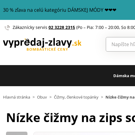
30 % zľava na celú kategóriu DÁMSKEJ MÓDY ❤❤❤
Zákaznícky servis
02 3228 2315
(Po – Pia: 7:00 – 20:00, So 8:0
Dámska m
Hlavná stránka
>
Obuv
>
Čižmy, členkové topánky
>
Nízke čižmy na 
Nízke čižmy na zips s