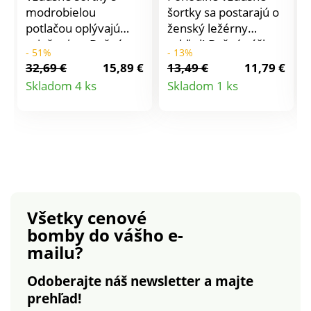
modrobielou
šortky sa postarajú o
potlačou oplývajú
ženský ležérny
sviežosťou. Bežná
vzhľad! Bežná výška
- 51%
- 13%
výška pása. Široký
pása. Plochý
32,69 €
15,89 €
13,49 €
11,79 €
strih. Pružný pás.
tvarovaný pás
Detail
Detail
Skladom 4 ks
Skladom 1 ks
Klinové vrecká.
vpredu, vzadu
produktu
produktu
Vpredu šnúrka na
pružný. Zapínanie na
zaviazanie. Možno
zips + gombík. 2
prať v práčke.
pútka vpredu a 2
pútka vzadu. Vrecká v
bočných švoch.
Možno prať v práčke.
Všetky cenové
bomby
do vášho e-
mailu?
Odoberajte náš newsletter a majte
prehľad!