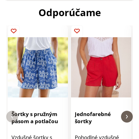
Odporúčame
Šortky s pružným
Jednofarebné
pásom a potlačou
šortky
Vzdušné šortky s
Pohodlné vzdušné