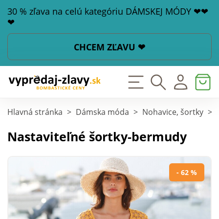
30 % zľava na celú kategóriu DÁMSKEJ MÓDY ❤❤
❤
CHCEM ZĽAVU ❤
Hlavná stránka
>
Dámska móda
>
Nohavice, šortky
>
Nastaviteľné šortky-bermudy
- 62 %