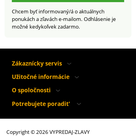
Chcem byť informovaný/á o aktuálnych
ponukách a zľavách e-mailom. Odhlásenie je
možné kedykoľvek zadarmo.
Zákaznícky servis
Užitočné informácie
O spoločnosti
Potrebujete poradit'
Copyright © 2026 VYPREDAJ-ZLAVY