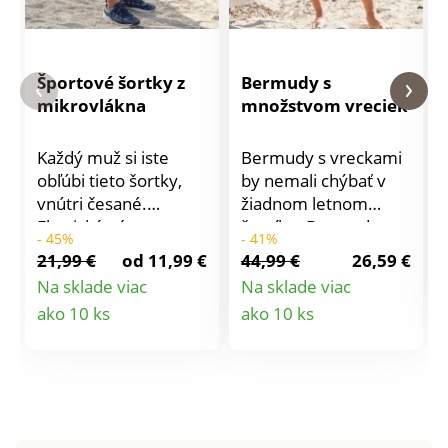
Športové šortky z
Bermudy s
mikrovlákna
množstvom vreciek
Každý muž si iste
Bermudy s vreckami
obľúbi tieto šortky,
by nemali chýbať v
vnútri česané.
žiadnom letnom
Elastický pás so
šatníku. Bermudy
- 45%
- 41%
šnúrkou na
majú pás s pútkami
21,99 €
od 11,99 €
44,99 €
26,59 €
stiahnutie. Bočné
na opasok a rázporok
Na sklade viac
Na sklade viac
vrecká s paspulou na
na zips a gombík. 2
Detail
Detail
ako 10 ks
ako 10 ks
zips. Možno prať v
zaoblené vrecká
práčke.
vpredu, 2 nazberané
produktu
produktu
cargo vrecká s
chlopňami na suchý
zips na bokoch a 2
nazberané vrecká na