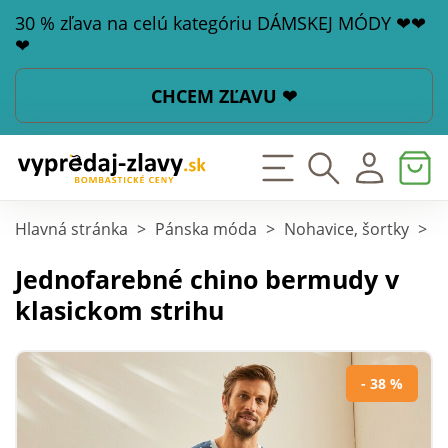
30 % zľava na celú kategóriu DÁMSKEJ MÓDY ❤❤
❤
CHCEM ZĽAVU ❤
Hlavná stránka
>
Pánska móda
>
Nohavice, šortky
>
B
Jednofarebné chino bermudy v
klasickom strihu
- 38 %