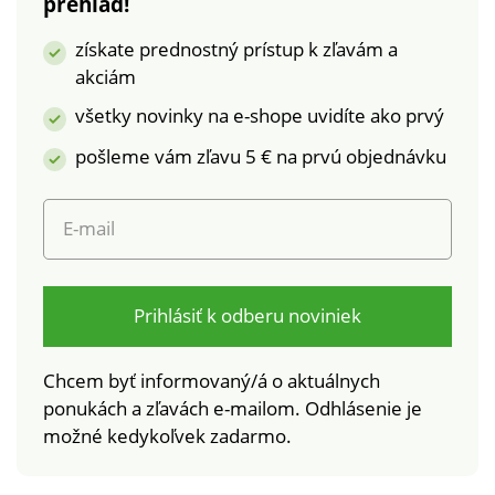
prehľad!
Možno prať v práčke.
na široké spektrum
škodlivých látok a
získate prednostný prístup k zľavám a
výrobok je bezpečný
akciám
nad rámec platných
noriem. Možno prať v
všetky novinky na e-shope uvidíte ako prvý
práčke.
pošleme vám zľavu 5 € na prvú objednávku
E-mail
Prihlásiť k odberu noviniek
Chcem byť informovaný/á o aktuálnych
ponukách a zľavách e-mailom. Odhlásenie je
možné kedykoľvek zadarmo.