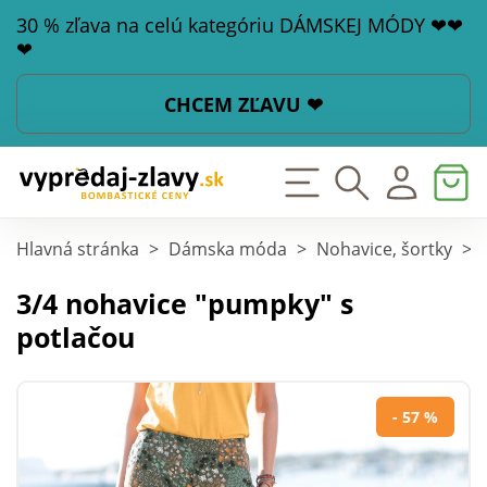
30 % zľava na celú kategóriu DÁMSKEJ MÓDY ❤❤
❤
CHCEM ZĽAVU ❤
Hlavná stránka
>
Dámska móda
>
Nohavice, šortky
>
3/4 nohavice "pumpky" s
potlačou
- 57 %