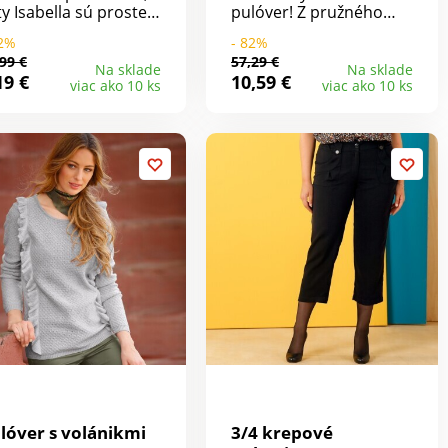
ty Isabella sú proste
pulóver! Z pružného
arujúce. Efekt 2 v 1,
jemného úpletu.
82%
- 82%
o ho milujeme. Vzadu
Okrúhly uvoľnený
99 €
57,29 €
estrih. Okrúhly
výstrih. Dlhé rukávy s
Na sklade
Na sklade
19 €
10,59 €
viac ako 10 ks
viac ako 10 ks
strih. Bez rukávov.
volánom. Rovný spodný
erne zaguľatený
lem. Materiál žerzej
odný lem.
100% akryl kašmírový
na dotyk. Možno prať v
práčke. Dĺžka cca 68 cm.
lóver s volánikmi
3/4 krepové