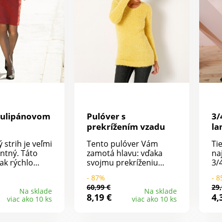
tulipánovom
Pulóver s
3/
prekrížením vzadu
la
 strih je veľmi
Tento pulóver Vám
Ti
antný. Táto
zamotá hlavu: vďaka
na
ak rýchlo
svojmu prekríženiu
3/
ším obľúbeným
vzadu! Z úpletu s
Isa
- 87%
- 
kúskom.
chlpom. Jednoduchá
štý
60,99 €
29,
úzky pás
údržba, možno prať v
vz
Na sklade
Na sklade
8,19 €
4,
viac ako 10 ks
viac ako 10 ks
ý zaoblenou
práčke. Vpredu okrúhly
Be
Vpredu sú 2
výstrih. Vzadu
Tv
zadu zipsové
prekrížený výstrih so
pú