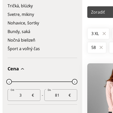
Tričká, blúzky
Zoradiť
Svetre, mikiny
Nohavice, šortky
Bundy, saká
3 XL
Nočná bielizeň
58
Šport a voľný čas
Cena
Od
Do
€
-
€