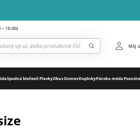
0 – 16:00)
Môj ú
óda
Spodná bielizeň
Plavky
Obuv
Domov
Doplnky
Pánska móda
Poznáte
size