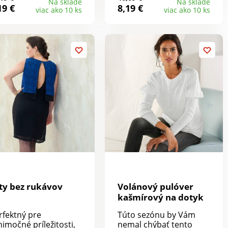
godové rukávy.
každej postave. Blúzka
Na sklade
Na sklade
19 €
8,19 €
viac ako 10 ks
viac ako 10 ks
vný spodný lem.
má okrúhly výstrih s
teriál 90 % akryl, 10
prestrihom do "V" a
metalické vlákna.
šnúrkou zakončenou
žka cca 57 cm.
strapčekmi. Vpredu v
ramenách nariasené
vsadky. Dlhé rukávy
zakončené manžetami.
Zaoblený spodný lem a
bočné rozparky.
Materiál 100 % viskóza.
Dĺžka cca 71 cm.
ty bez rukávov
Volánový pulóver
kašmírový na dotyk
rfektný pre
Túto sezónu by Vám
nimočné príležitosti,
nemal chýbať tento