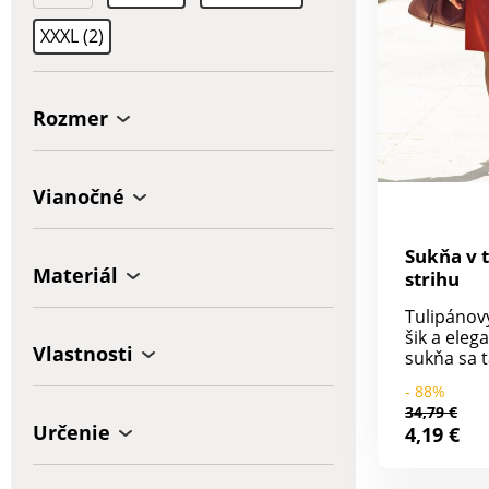
XXXL (2)
Rozmer
Vianočné
Sukňa v 
Materiál
strihu
Tulipánový
šik a eleg
Vlastnosti
sukňa sa t
stane Va
- 88%
zvodným 
34,79 €
Sukňa má 
Určenie
4,19 €
zdôraznen
vsadkou. 
vrecká. V