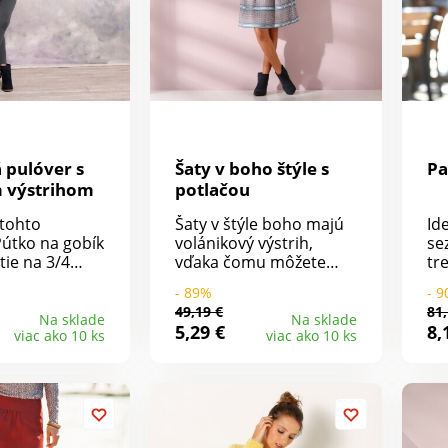
cm.
 pulóver s
Šaty v boho štýle s
Pa
 výstrihom
potlačou
 tohto
Šaty v štýle boho majú
Id
Pútko na gobík
volánikový výstrih,
se
tie na 3/4
vďaka čomu môžete
tr
jemného úpletu
jedným zvodným
gol
- 89%
- 
o na dotyk.
pohybom odhaliť svoje
ko
49,19 €
81,
strih s 3
ramená. Nízky, mierne
go
Na sklade
Na sklade
5,29 €
8,
viac ako 10 ks
viac ako 10 ks
 Dlhé rukávy
prispôsobený pás v
vr
ovou pútkom
riasenom prevedení.
cm
tie. Rovný
Riasený výstrih s
ba
m. Rovný
rozparkom, vpredu na
iková dĺžka.
gombík.
ť v práčke.