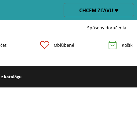
CHCEM ZĽAVU ❤
Spôsoby doručenia
čet
Obľúbené
Košík
 z katalógu