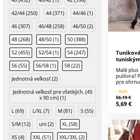
40 (452)
40/42 (1)
42 (398)
42/44 (250)
44 (371)
44/46 (1)
46 (307)
46/48 (258)
46/50 (2)
48 (268)
48/50 (1)
50 (388)
52 (455)
52/54 (1)
54 (247)
Tuniková
tuniským
56 (55)
56/58 (1)
58 (22)
Malé plus
pulóvra? 
Jednotná veľkosť (2)
pre ohrnu
dĺžku. Z 
Jednotná veľkosť pre všetkých. (45
- 90%
mohérovéh
x 90 cm) (1)
56,19 €
Tuniský vý
5,69 €
gombíkmi.
L (69)
L/XL (7)
M (81)
S (55)
s gombík
pre ohrnu
spodný le
S/M (12)
uni (2)
XL (58)
strih. Tun
Možno pra
XS (4)
XXL (51)
XXL/3XL (2)