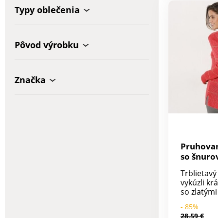
zapínanie 
Typy oblečenia
Pôvod výrobku
Značka
Pruhovan
so šnuro
Trblietav
vykúzli kr
so zlatým
šnurovaní
- 85%
Prímes zla
28,59 €