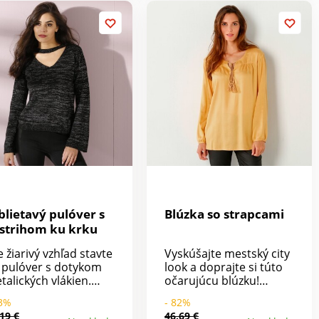
ps + háčik a vnútorný
Možno prať v práčke.
mbík. 2 klinové
ecká vpredu. 2
lošné vrecká s
spulou vzadu. 2
ševky vzadu. Biele
edĺžujúce pruhy na
ždej strane.
ntrastné moderné
ešitie. Možno prať v
ačke.
blietavý pulóver s
Blúzka so strapcami
strihom ku krku
e žiarivý vzhľad stavte
Vyskúšajte mestský city
 pulóver s dotykom
look a doprajte si túto
talických vlákien.
očarujúcu blúzku!
strih ku krku s
Vzdušný úplet a
83%
- 82%
estrihom do "V". Dlhé
tuniková dĺžka sadnú
19 €
46,69 €