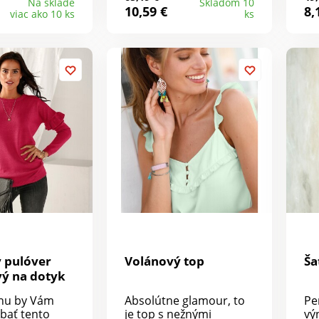
rovanie a
vlákien. Vpredu okrúhly
pa
Na sklade
Skladom 10
10,59 €
8,
viac ako 10 ks
ks
. Výstrih do
výstrih, vzadu výstrih s
Ro
rukávy.
kontrastnou ženskou
Ma
 rozparky.
mašľou. Dlhé rukávy.
% 
žersej 99 %
Rovný spodný lem.
Dĺ
 metalické
avlnené na
ka cca 65 cm.
 pulóver
Volánový top
Ša
ý na dotyk
nu by Vám
Absolútne glamour, to
Pe
bať tento
je top s nežnými
vý