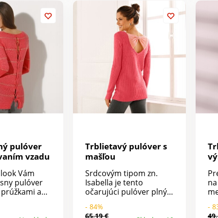
a rázporok.
šnúrkou na zaviazanie.
zi
Dlhé rukávy. Rovný
go
spodný lem.
vr
fa
pa
zá
pr
ka
Ko
pr
pr
ý pulóver
Trblietavý pulóver s
Tr
vaním vzadu
mašľou
vý
ý look Vám
Srdcovým tipom zn.
Pr
ásny pulóver
Isabella je tento
na
i prúžkami a
očarujúci pulóver plný
me
m vzadu!
jemnosti a originality. S
Vý
- 84%
- 
tých vlákien.
prímesou trblietavých
pr
65,19 €
49,