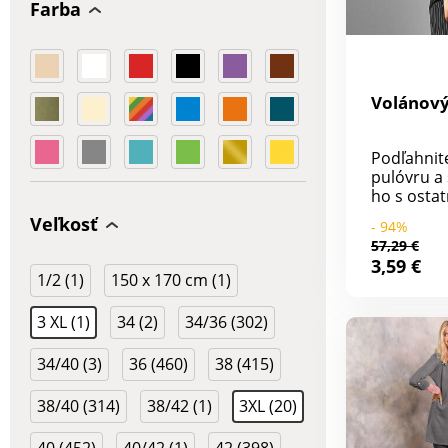
Farba
Volánový
Podľahnit
pulóvru a
ho s osta
Z úpletu 
Veľkosť
- 94%
na dotyk.
57,29 €
výstrih. P
3,59 €
ažúrová v
1/2 (1)
150 x 170 cm (1)
volániky. 
Rovný spo
3 XL (1)
34 (2)
34/36 (302)
Materiál d
akryl kaš
34/40 (3)
36 (460)
38 (415)
dotyk. Dĺž
38/40 (314)
38/42 (1)
3XL (20)