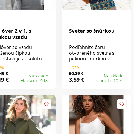
lóver 2 v 1, s
Sveter so šnúrkou
pkou vzadu
lóver so vzadu
Podľahnite čaru
oženou čipkou
otvoreného svetra s
edstavuje absolútne
peknou šnúrkou v
mantický kúsok. Z
semišovom vzhľade.
92%
- 93%
mného pohodlného
Širší strih lichotí ženskej
49 €
50,39 €
letu. Okrúhly výstrih.
postave. Z kašmírového
Na sklade
Na sklade
19 €
3,59 €
viac ako 10 ks
viac ako 10 ks
hé rukávy s falošnou
materiálu. Bez
mbíkovou légou.
zapínania. Široké
adu zaokrúhlená
prieramky a postranné
pková vložka + hore
rozparky. Šnúrka v
lošná gombíková léga.
semišovom vzhľade
zakončená strapcami.
Materiál džersejový
úplet 100% akryl
kašmírový na dotyk,
možnosť prať v práčke.