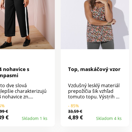
4 nohavice s
Top, maskáčový vzor
mpasmi
eto dve slová
Vzdušný lesklý materiál
jlepšie charakterizujú
prepožičia šik vzhľad
4 nohavice zn.
tomuto topu. Výstrih do
bella: originalita a
"V", vzadu rovný. Úzke
85%
- 85%
l! Široký strih zo
nastaviteľné ramienka.
99 €
33,59 €
dušného krepu.
Vpredu celoprepínací
39 €
4,89 €
Skladom 1 ks
Skladom 4 ks
žná výška pásu.
na gombíky a očká.
arovaný pás s
Prsné záševky. Rovný
tkami. Zapínanie na
spodný lem. Potlač.