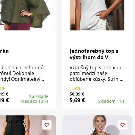
Dĺžka cca 72 cm.
rka
Jednofarebný top s
výstrihom do V
eálne na prechodnú
Vzdušný top s potlačou
zónu! Dokonale
patrí medzi naše
endy! Odnímateľný
obľúbené kúsky. Strih s
ier z imitácie
ľahkou údržbou a
90%
- 89%
žušiny. Krytá
kombinovaním. Vpredu
19 €
50,39 €
mbíková léga. S
zaoblený výstrih do V,
Na sklade
19 €
5,69 €
viac ako 10 ks
Skladom 1 ks
eckami. Dĺžka cca 72
vzadu rovný. Prsné
. Materiál twill 100%
záševky. Rovný spodný
vlna.
lem. Bočné rozparky.
Možno prať v práčke.