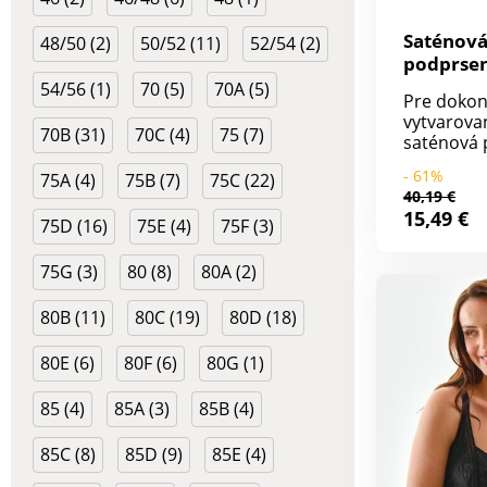
známka o
textilné v
Saténov
48/50 (2)
50/52 (11)
52/54 (2)
boli podr
podprsen
laborató
Salford, 
54/56 (1)
70 (5)
70A (5)
na široké
Pre dokon
súpr. 2 k
škodlivých
vytvarovan
70B (31)
70C (4)
75 (7)
výrobok j
saténová
nad rámec
Salford be
- 61%
75A (4)
75B (7)
75C (22)
noriem. M
Kolekcia S
40,19 €
práčke.
Confidence
15,49 €
Súprava 2
75D (16)
75E (4)
75F (3)
Horná časť
pružnej či
75G (3)
80 (8)
80A (2)
kvetinový
Spodná ča
80B (11)
80C (19)
80D (18)
saténovéh
Predná ča
80E (6)
80F (6)
80G (1)
spodný le
čipky. Med
85 (4)
85A (3)
85B (4)
mašlička a
Široký sp
Zadný diel
85C (8)
85D (9)
85E (4)
saténovéh