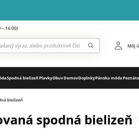
0 – 16:00)
Môj ú
óda
Spodná bielizeň
Plavky
Obuv
Domov
Doplnky
Pánska móda
Poznáte
ná bielizeň
ovaná spodná bielizeň