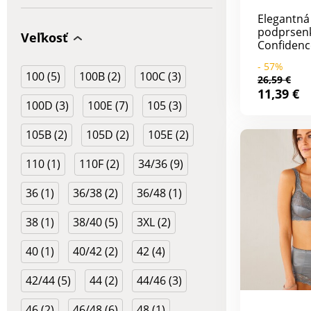
Rima zn.
Elegantná
Lingerie,
podprsenk
Veľkosť
Confidenc
vyniká ra
- 57%
čipkou. Be
100 (5)
100B (2)
100C (3)
26,59 €
Podprsen
11,39 €
mikrovlák
100D (3)
100E (7)
105 (3)
časť košík
medzi koš
105B (2)
105D (2)
105E (2)
vyšívaného
a vzadu na
110 (1)
110F (2)
34/36 (9)
ramienka.
trojradov
háčiky, po
36 (1)
36/38 (2)
36/48 (1)
Pod prsia
guma. Pru
38 (1)
38/40 (5)
3XL (2)
nastavite
Od veľ. 80
40 (1)
40/42 (2)
42 (4)
ramienka 
Medzi koš
42/44 (5)
44 (2)
44/46 (3)
mašlička.
by Öko-Te
1216/3 IFTH). Táto
46 (2)
46/48 (6)
48 (1)