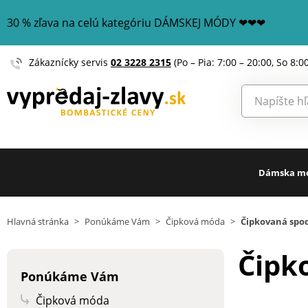
30 % zľava na celú kategóriu DÁMSKEJ MÓDY ❤❤❤
Zákaznícky servis
02 3228 2315
(Po – Pia: 7:00 – 20:00, So 8:0
Dámska m
Hlavná stránka
>
Ponúkáme Vám
>
Čipková móda
>
Čipkovaná spod
Čipk
Ponúkáme Vám
Čipková móda