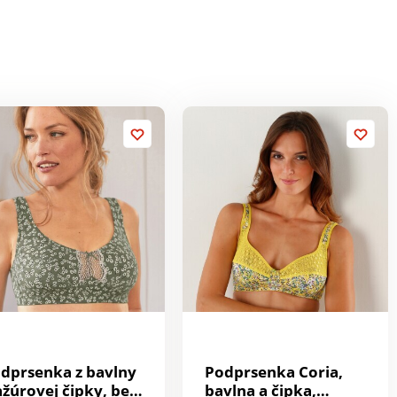
dprsenka z bavlny
Podprsenka Coria,
ažúrovej čipky, bez
bavlna a čipka,