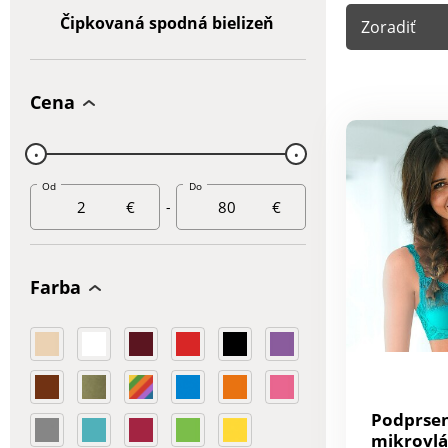
Čipkovaná spodná bielizeň
Zoradiť
Cena
Od
Do
€
-
€
Farba
Podprsen
mikrovlá