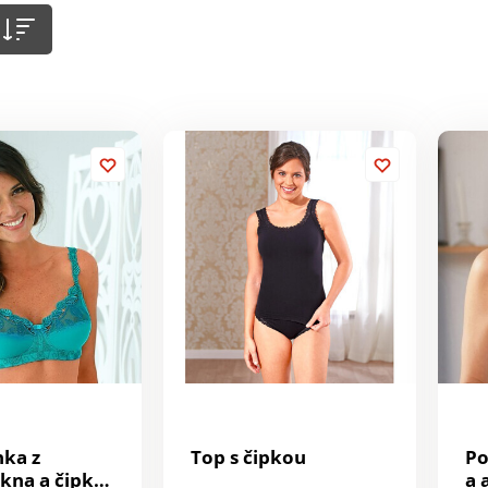
ka z
Top s čipkou
Po
kna a čipky
a 