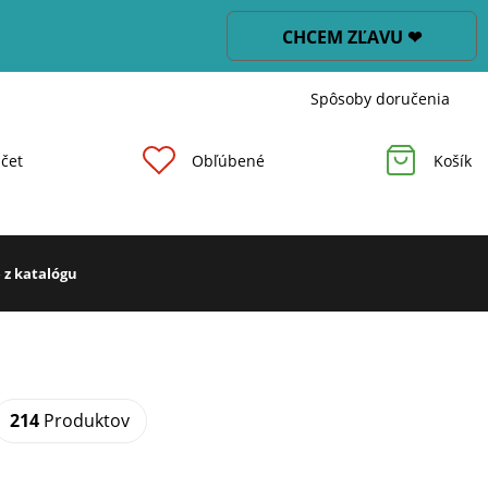
CHCEM ZĽAVU ❤
Spôsoby doručenia
čet
Obľúbené
Košík
 z katalógu
214
Produktov