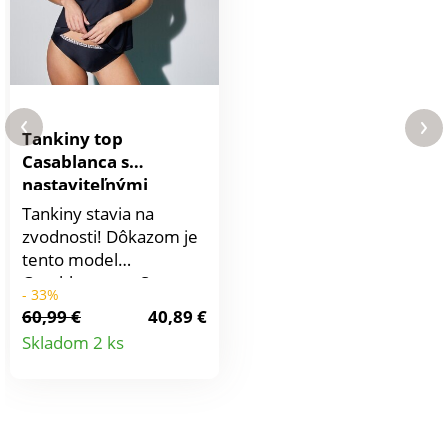
Tankiny top
Casablanca s
nastaviteľnými
ramienkami,
Tankiny stavia na
vyberateľné
zvodnosti! Dôkazom je
vypchávky
tento model
Casablanca zn. Sans
- 33%
Complexe sa zvodným
60,99 €
40,89 €
dekoltom a
Detail
Skladom 2 ks
vyberateľnými
produktu
vypchávkami. Potlač s
etno vzorom.
Nastaviteľné ramienka,
2 pozície (rovné alebo