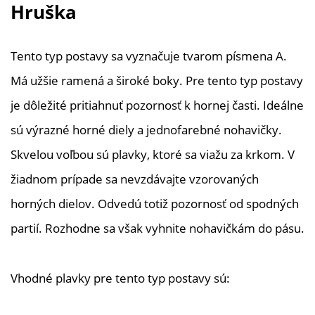
Hruška
prekrížené), s klipovým
zapnutím vzadu sa
skvele nosenia. Medzi
Tento typ postavy sa vyznačuje tvarom písmena A.
košíkmi prestrih a
viazanie s potlačou. Vo
Má užšie ramená a široké boky. Pre tento typ postavy
výstrihu lemovka s
je dôležité pritiahnuť pozornosť k hornej časti. Ideálne
potlačou. Vyberateľné
vypchávky pre
sú výrazné horné diely a jednofarebné nohavičky.
vytvarovanie poprsia.
Skvelou voľbou sú plavky, ktoré sa viažu za krkom. V
Rozšírený vzdušný
strih. Po každom
žiadnom prípade sa nevzdávajte vzorovaných
použití odporúčame
horných dielov. Odvedú totiž pozornosť od spodných
vypláchať v čistej vode.
Tieto plavky sú odolné
partií. Rozhodne sa však vyhnite nohavičkám do pásu.
voči chlóru a vhodné aj
do bazéna. Perte
ručne.
Vhodné plavky pre tento typ postavy sú: