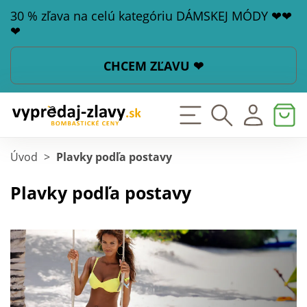
30 % zľava na celú kategóriu DÁMSKEJ MÓDY ❤❤
❤
CHCEM ZĽAVU ❤
Úvod
>
Plavky podľa postavy
Plavky podľa postavy