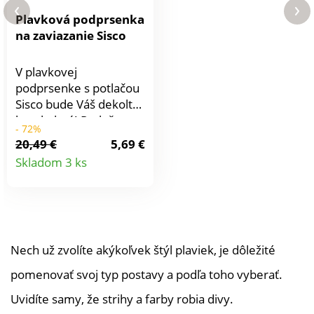
Plavková podprsenka
na zaviazanie Sisco
V plavkovej
podprsenke s potlačou
Sisco bude Váš dekolt
bezchybný! Potlač
- 72%
exotických kvetín.
20,49 €
5,69 €
Košíky z 3 dielov
Detail
Skladom 3 ks
podšité tylom pre
produktu
optimálne stiahnutie.
Široké ramienka na
zaviazanie za krkom.
Vzadu háčikové
zapínanie. Kostice.
Nech už zvolíte akýkoľvek štýl plaviek, je dôležité
pomenovať svoj typ postavy a podľa toho vyberať.
Uvidíte samy, že strihy a farby robia divy.