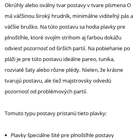
Okrúhly alebo oválny tvar postavy v tvare písmena O
má väčšinou široký hrudník, minimálne viditeľný pás a
väčšie bruško. Na túto postavu sa hodia plavky pre
plnoštíhle, ktoré svojím strihom aj farbou dokážu
odviesť pozornosť od širších partií. Na pobiehanie po
pláži je pre túto postavu ideálne pareo, tunika,
rozviaté šaty alebo rôzne plédy. Nielen, že krásne
tvarujú postavu, ale tiež majstrovsky odvedú
pozornosť od problémových partií.
Tomuto typu postavy pristanú tieto plavky:
Plavky špeciálne šité pre plnoštíhle postavy