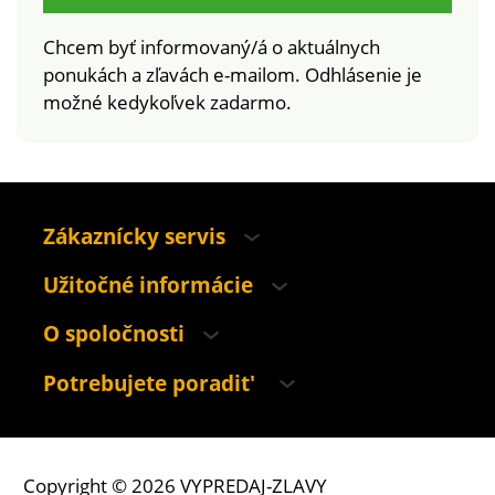
Chcem byť informovaný/á o aktuálnych
ponukách a zľavách e-mailom. Odhlásenie je
možné kedykoľvek zadarmo.
Zákaznícky servis
Užitočné informácie
O spoločnosti
Potrebujete poradit'
Copyright © 2026 VYPREDAJ-ZLAVY