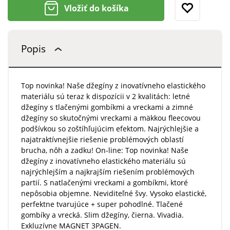
Vložiť do košíka
Popis
Top novinka! Naše džegíny z inovatívneho elastického
materiálu sú teraz k dispozícii v 2 kvalitách: letné
džegíny s tlačenými gombíkmi a vreckami a zimné
džegíny so skutočnými vreckami a mäkkou fleecovou
podšívkou so zoštíhľujúcim efektom. Najrýchlejšie a
najatraktívnejšie riešenie problémových oblastí
brucha, nôh a zadku! On-line: Top novinka! Naše
džegíny z inovatívneho elastického materiálu sú
najrýchlejším a najkrajším riešením problémových
partií. S natlačenými vreckami a gombíkmi, ktoré
nepôsobia objemne. Neviditeľné švy. Vysoko elastické,
perfektne tvarujúce + super pohodlné. Tlačené
gombíky a vrecká. Slim džegíny, čierna. Vivadia.
Exkluzívne MAGNET 3PAGEN.