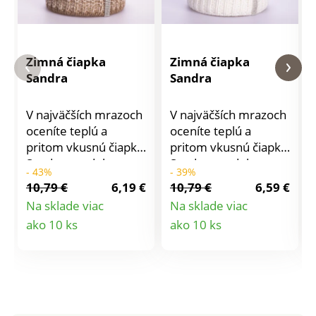
Zimná čiapka
Zimná čiapka
Sandra
Sandra
V najväčších mrazoch
V najväčších mrazoch
oceníte teplú a
oceníte teplú a
pritom vkusnú čiapku
pritom vkusnú čiapku
Sandra s ozdobou z
Sandra s ozdobou z
- 43%
- 39%
trblietavých
trblietavých
10,79 €
6,19 €
10,79 €
6,59 €
kamienkov.Materiál:
kamienkov.Materiál:
Na sklade viac
Na sklade viac
100% akryl.
100% akryl.
Detail
Detail
ako 10 ks
ako 10 ks
produktu
produktu