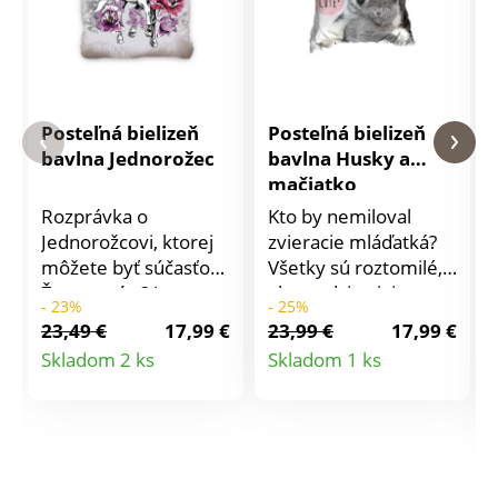
Posteľná bielizeň
Posteľná bielizeň
bavlna Jednorožec
bavlna Husky a
mačiatko
Rozprávka o
Kto by nemiloval
Jednorožcovi, ktorej
zvieracie mláďatká?
môžete byť súčasťou.
Všetky sú roztomilé,
Že neveríte? Je to
ale medzi najviac
- 23%
- 25%
jednoduchšie, než ste
obľúbené patria malí
23,49 €
17,99 €
23,99 €
17,99 €
si mysleli. Stačí si
psíci a mačičky. Na
Detail
Detail
Skladom 2 ks
Skladom 1 ks
ľahnúť do obliečok s
našich obliečkach
produktu
produktu
jednorožcom, zavrieť
máte hneď dvojitú
oči a snívať. Obliečky
dávku roztomilosti.
v magických farbách
Obliečky so
oživia každú izbu či
šteniatkom Husky a
spálňu. Sú
mačiatko Modrej