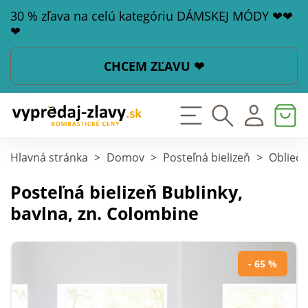
30 % zľava na celú kategóriu DÁMSKEJ MÓDY ❤❤
❤
CHCEM ZĽAVU ❤
Hlavná stránka
>
Domov
>
Posteľná bielizeň
>
Obliečk
Posteľná bielizeň Bublinky,
bavlna, zn. Colombine
- 65 %