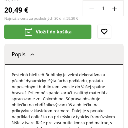
20,49 €
Najnižšia cena za posledných 30 dní:
59,39 €
Vložiť do košíka
Popis
Posteľná bielizeň Bublinky je veľmi dekoratívna a
pôsobí dynamicky. Sýta farba podkladu, posiata
neposednými bublinkami vnesie do Vašej spálne
hravosť. Príjemné spanie zaručí kvalitný materiál a
spracovanie zn. Colombine. Súprava obsahuje
obliečku na obdĺžnikový vankúš a obliečku na
prikrývku v klasickom rozmere. Ďalej je v ponuke
napríklad obliečka na prikrývku v typicky francúzskom
štýle v tvare fľaše pre zasunutie konca pod matrac, s