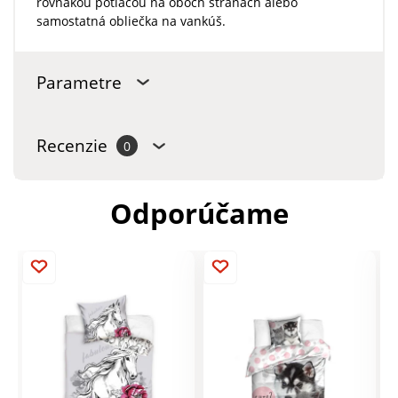
rovnakou potlačou na oboch stranách alebo
samostatná obliečka na vankúš.
Parametre
Recenzie
0
Odporúčame