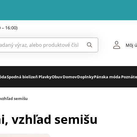
0 – 16:00)
Môj ú
óda
Spodná bielizeň
Plavky
Obuv
Domov
Doplnky
Pánska móda
Poznáte
 vzhľad semišu
i, vzhľad semišu