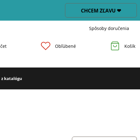
CHCEM ZĽAVU ❤
Spôsoby doručenia
čet
Obľúbené
Košík
 z katalógu