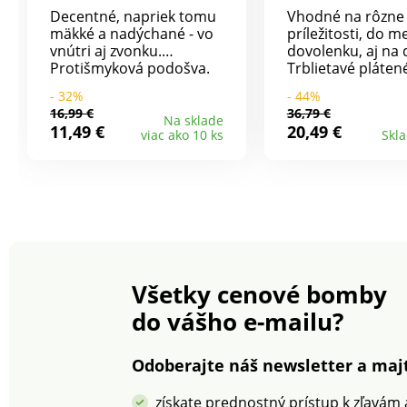
Decentné, napriek tomu
Vhodné na rôzne
mäkké a nadýchané - vo
príležitosti, do m
vnútri aj zvonku.
dovolenku, aj na
Protišmyková podošva.
Trblietavé pláten
Mäkké a jemné. Froté
poltopánky v seb
- 32%
- 44%
stielka. Protišmyková
spájajú štýl a poh
16,99 €
36,79 €
podošva.
Vyrobené v Špani
Na sklade
11,49 €
20,49 €
viac ako 10 ks
Skl
so zárukou odbor
kvality, tieto pol
majú textilnú pod
penovú výstuhu 
a módny lesklý vz
Zapínanie na such
nastavením na mi
Textilná podšívka
Penová výstuha p
Všetky cenové bomby
Protišmyková pod
Vyrobené v Špani
do vášho e-mailu?
Možno prať na 30
Odoberajte náš newsletter a majt
získate prednostný prístup k zľavám