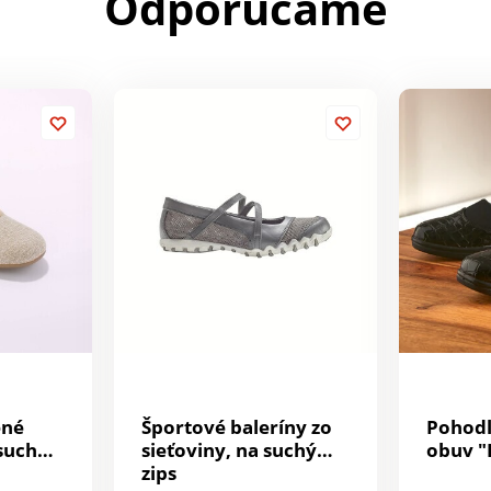
Odporúčame
ené
Športové baleríny zo
Pohodl
suchý
sieťoviny, na suchý
obuv "
zips