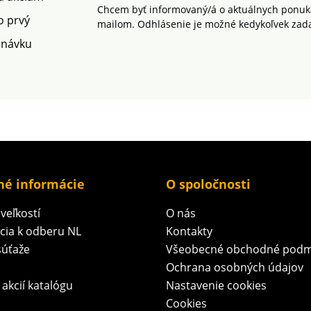
Chcem byť informovaný/á o aktuálnych ponuká
o prvý
mailom. Odhlásenie je možné kedykoľvek zad
dnávku
né informácie
O spoločnosti
veľkostí
O nás
ácia k odberu NL
Kontakty
súťaže
Všeobecné obchodné podm
Ochrana osobných údajov
 akcií katalógu
Nastavenie cookies
Cookies