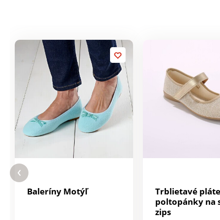
Baleríny Motýľ
Trblietavé plát
poltopánky na 
zips