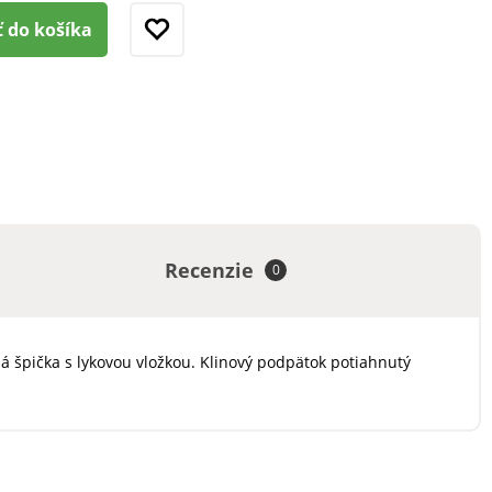
ť do košíka
Recenzie
0
lá špička s lykovou vložkou. Klinový podpätok potiahnutý