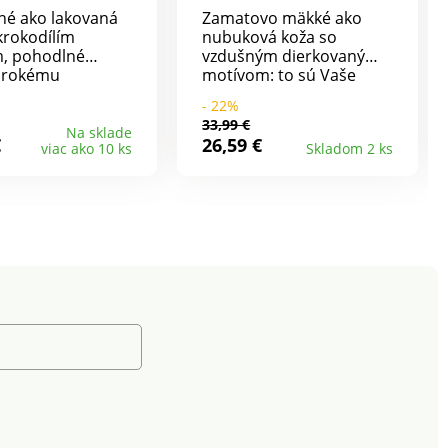
né ako lakovaná
Zamatovo mäkké ako
krokodílím
nubuková koža so
m, pohodlné
vzdušným dierkovaným
širokému
motívom: to sú Vaše
ému dielu.
nové obľúbené balerínky.
- 22%
sa prispôsobí
Elastický remienok
33,99 €
ohe, ľahko sa
zabezpečí perfektné
Na sklade
€
26,59 €
viac ako 10 ks
Skladom 2 ks
 je mimoriadne
držanie, kožená stielka
ná vďaka
sviežu klímu pre Vaše
ému podpätku a
chodidlá. Podrážka s
j stielke.
podpätkom 3 cm utlmí
anú veľkosť
každý Váš krok.
 prosím, v
vke.