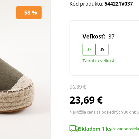
Kód produktu:
544221V037
- 58 %
Veľkosť:
37
37
39
Tabuľka veľkostí
56,89 €
23,69 €
Najnižšia cena za posledných 30 dní:
5
Skladom 1 ks
(tovar odosiel