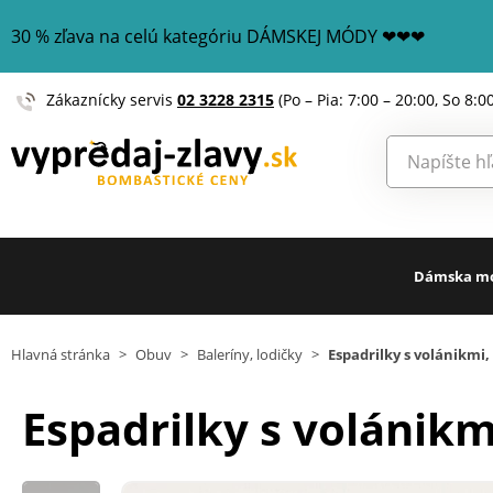
30 % zľava na celú kategóriu DÁMSKEJ MÓDY ❤❤❤
Zákaznícky servis
02 3228 2315
(Po – Pia: 7:00 – 20:00, So 8:0
Dámska m
Hlavná stránka
>
Obuv
>
Baleríny, lodičky
>
Espadrilky s volánikmi,
Espadrilky s volánikm