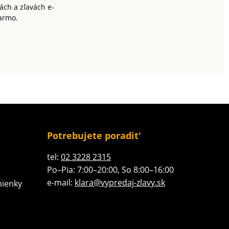
ch a zľavách e-
armo.
Potrebujete poradit'
tel:
02 3228 2315
Po–Pia: 7:00–20:00, So 8:00–16:00
e-mail:
klara@vypredaj-zlavy.sk
ienky