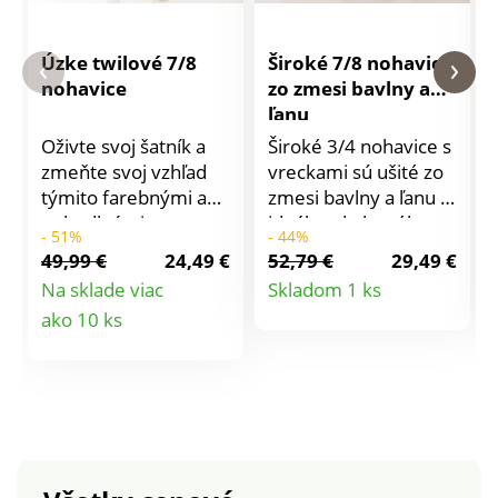
Úzke twilové 7/8
Široké 7/8 nohavice
nohavice
zo zmesi bavlny a
ľanu
Oživte svoj šatník a
Široké 3/4 nohavice s
zmeňte svoj vzhľad
vreckami sú ušité zo
týmito farebnými a
zmesi bavlny a ľanu a
pohodlnými
ideálne do letného
- 51%
- 44%
nohavicami! Slim
počasia. Bežná výška
49,99 €
24,49 €
52,79 €
29,49 €
strih. Klasická výška
pása. Široký strih,
Detail
Na sklade viac
Skladom 1 ks
pásu. Všitý pás, od
pružný pás so
Detail
ako 10 ks
produktu
veľ. 44 vzadu na
šnúrkou na
bokoch pružné. Strih
zaviazanie. 2 klinové
produktu
s 5 vreckami.
vrecká. 2 našité
Zapínanie na zips a
vrecká v bočných
gombík. Standard
švoch. 2 vrecká
100 by Oeko-Tex (n°
našité vzadu.
CQ 1216/3 IFTH).
Nohavice zakončené