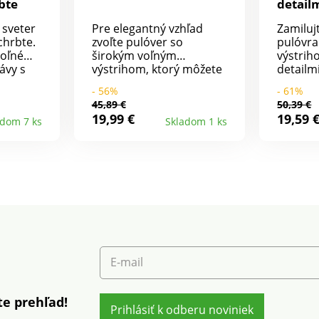
bte
detail
 sveter
Pre elegantný vzhľad
Zamiluj
chrbte.
zvoľte pulóver so
pulóvra
Voľné
širokým voľným
výstrih
ávy s
výstrihom, ktorý môžete
detailm
kový
nosiť aj ohrnutý a odhaliť
výstrih
- 56%
- 61%
du.
ramená. Jemný úplet.
légou. 
45,89 €
50,39 €
 dolný
Raglánové dlhé rukávy.
zlatej f
19,99 €
19,59 
adom 7 ks
Skladom 1 ks
Rovný spodný lem.
vo výst
t s
Možno prať v práčke.
rukávov
ať v
Vrúbkov
koncoch
rovnom
Možno p
E-mail
e prehľad!
Prihlásiť k odberu noviniek