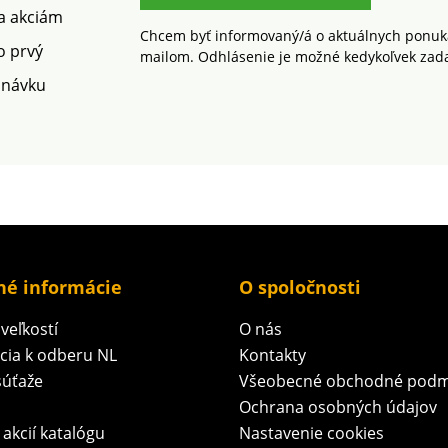
 a akciám
Chcem byť informovaný/á o aktuálnych ponuká
o prvý
mailom. Odhlásenie je možné kedykoľvek zad
dnávku
né informácie
O spoločnosti
veľkostí
O nás
ácia k odberu NL
Kontakty
súťaže
Všeobecné obchodné podm
Ochrana osobných údajov
 akcií katalógu
Nastavenie cookies