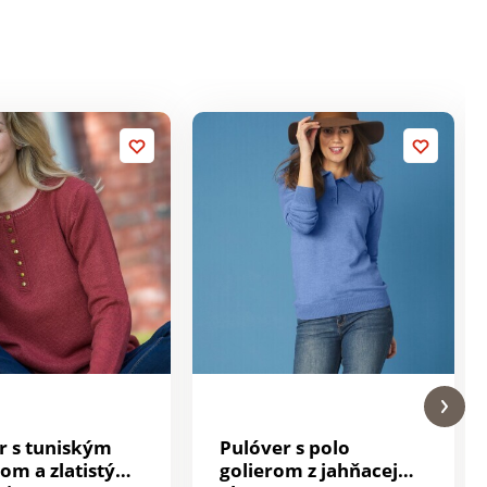
r s tuniským
Pulóver s polo
hom a zlatistými
golierom z jahňacej