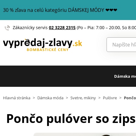
30 % zľava na celú kategóriu DÁMSKEJ MÓDY ❤❤❤
Zákaznícky servis
02 3228 2315
(Po – Pia: 7:00 – 20:00, So 8:0
Dámska m
Hlavná stránka
>
Dámska móda
>
Svetre, mikiny
>
Pulóvre
>
Pončo
Pončo pulóver so zip