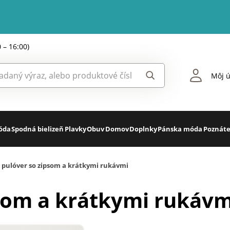
0 – 16:00)
Môj ú
óda
Spodná bielizeň
Plavky
Obuv
Domov
Doplnky
Pánska móda
Poznáte
 pulóver so zipsom a krátkymi rukávmi
som a krátkymi rukávm