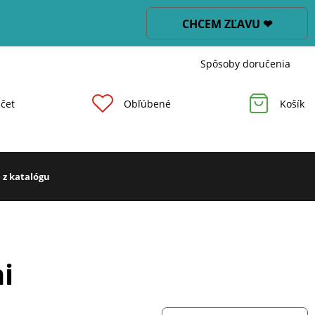
CHCEM ZĽAVU ❤
Spôsoby doručenia
čet
Obľúbené
Košík
 z katalógu
i