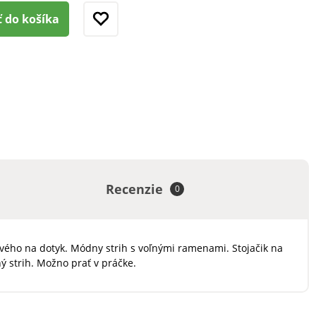
ť do košíka
Recenzie
0
ového na dotyk. Módny strih s voľnými ramenami. Stojačik na
ý strih. Možno prať v práčke.