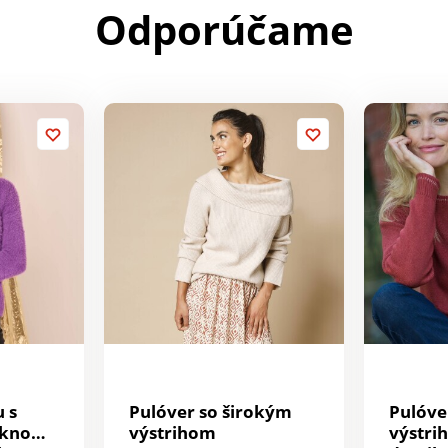
Odporúčame
u s
Pulóver so širokým
Pulóve
áknom
výstrihom
výstri