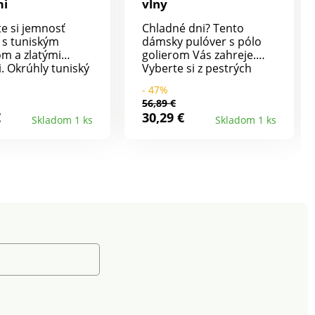
mi
vlny
te si jemnosť
Chladné dni? Tento
 s tuniským
dámsky pulóver s pólo
om a zlatými
golierom Vás zahreje.
i. Okrúhly tuniský
Vyberte si z pestrých
 s gombíkovou
farebných odtieňov ten
- 47%
Ploché gombíky
pravý. Dlhé rukávy a
56,89 €
arby. Zlaté pruhy
dolný okraj zakončené
€
30,29 €
Skladom 1 ks
Skladom 1 ks
rihu a na koncoch
pružnou patentkou. Trik
. Dlhé rukávy.
našich módnych
aný výstrih, na
odborníkov: perte
 rukávov a
naruby, na program
 dolnom leme.
vlna.
rať v práčke.