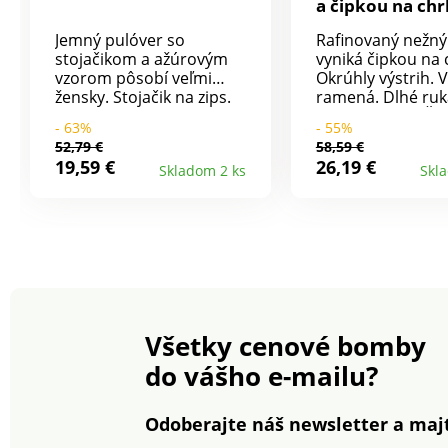
a čipkou na chr
Jemný pulóver so
Rafinovaný nežný
stojačikom a ažúrovým
vyniká čipkou na 
vzorom pôsobí veľmi
Okrúhly výstrih. 
žensky. Stojačik na zips.
ramená. Dlhé ruk
Dlhé rukávy. Rovný
vrúbkovaním. Čip
- 63%
- 55%
spodný lem. Na
detail a stuha vza
52,79 €
58,59 €
prednom dieli ažúrový
Rovný nazberaný
19,59 €
26,19 €
Skladom 2 ks
Skl
vzor, ​​na zadnom rubový
lem s pružným
džersej. Možno prať v
zakončením. Úple
práčke.
vlasom. Možno pr
práčke.
Všetky cenové bomby
do vášho e-mailu?
Odoberajte náš newsletter a majt