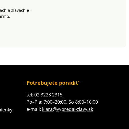
ch a zľavách e-
armo.
Potrebujete poradit'
tel:
02 3228 2315
Po–Pia: 7:00–20:00, So 8:00–16:00
e-mail:
klara@vypredaj-zlavy.sk
ienky