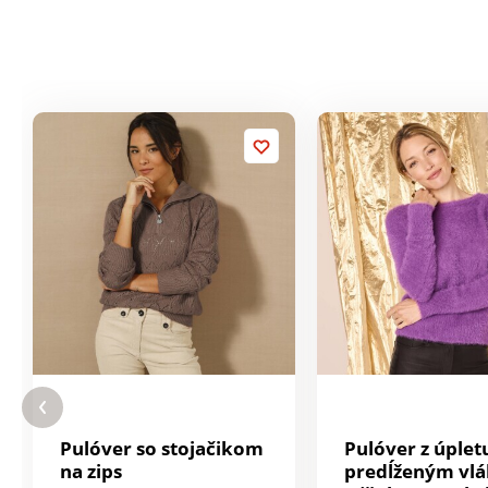
Pulóver so stojačikom
Pulóver z úplet
na zips
predĺženým vl